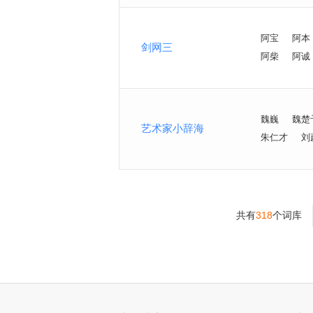
阿宝
阿本
剑网三
阿柴
阿诚
魏巍
魏楚
艺术家小辞海
朱仁才
刘
共有
318
个词库
>