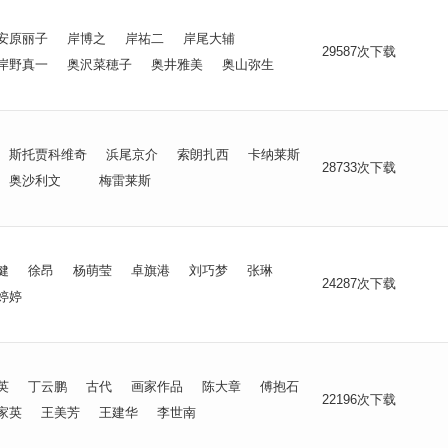
安原丽子
岸博之
岸祐二
岸尾大辅
29587次下载
岸野真一
奥沢菜穂子
奥井雅美
奥山弥生
斯托贾科维奇
浜尾京介
索朗扎西
卡纳莱斯
28733次下载
奥沙利文
梅雷莱斯
健
徐昂
杨萌莹
卓旗港
刘巧梦
张琳
24287次下载
婷婷
英
丁云鹏
古代
画家作品
陈大章
傅抱石
22196次下载
家英
王美芳
王建华
李世南