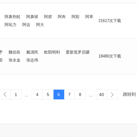
阿鼻刑杖
阿鼻狱
阿碧
阿布
阿彩
阿草
21617次下载
阿叱力
阿达
阿大
予
魏伯良
戴清民
欧阳明利
爱新觉罗启骧
18480次下载
蔚
张永金
张志伟
跳转到
1
4
5
6
7
8
40
...
...