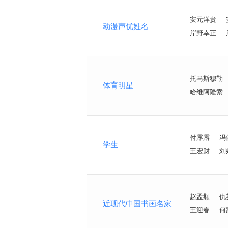
安元洋贵
动漫声优姓名
岸野幸正
托马斯穆勒
体育明星
哈维阿隆索
付露露
冯
学生
王宏财
刘
赵孟頫
仇
近现代中国书画名家
王迎春
何