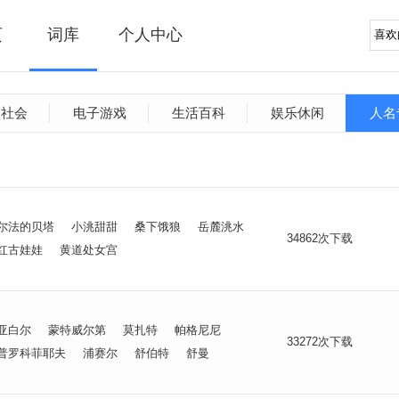
页
词库
个人中心
文社会
电子游戏
生活百科
娱乐休闲
人名
尔法的贝塔
小洮甜甜
桑下饿狼
岳麓洮水
34862次下载
红古娃娃
黄道处女宫
亚白尔
蒙特威尔第
莫扎特
帕格尼尼
33272次下载
普罗科菲耶夫
浦赛尔
舒伯特
舒曼