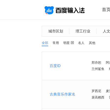
首
城市区划
理工行业
人
全部
常用
明星
名人
其他
郑亦恕
阿
百度ID
兰州鲨鱼
罗西尼
麦
古典音乐作家名
裴高赖西