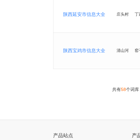
陕西延安市信息大全
庄头村
丁
陕西宝鸡市信息大全
清山河
窑
共有
58
个词库
>
产品站点
产