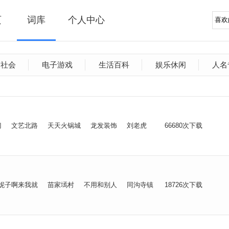
页
词库
个人中心
文社会
电子游戏
生活百科
娱乐休闲
人名
门
文艺北路
天天火锅城
龙发装饰
刘老虎
66680次下载
妮子啊来我就
苗家墕村
不用和别人
同沟寺镇
18726次下载