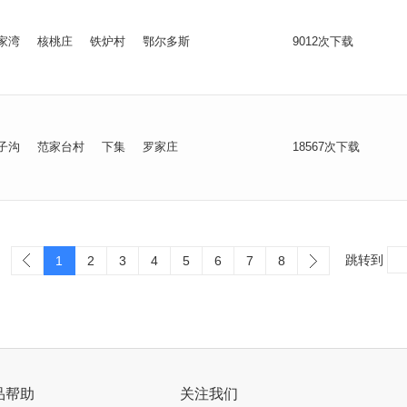
家湾
核桃庄
铁炉村
鄂尔多斯
9012次下载
子沟
范家台村
下集
罗家庄
18567次下载
跳转到
1
2
3
4
5
6
7
8
品帮助
关注我们