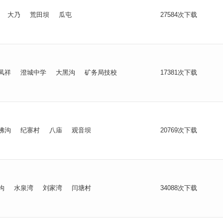
大乃
荒田坝
瓜屯
27584次下载
凤祥
澄城中学
大黑沟
矿务局技校
17381次下载
佛沟
纪寨村
八庙
观音坝
20769次下载
沟
水泉湾
刘家湾
闫塘村
34088次下载