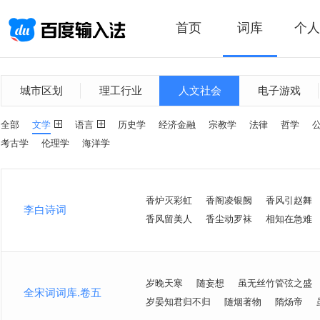
首页
词库
个人
城市区划
理工行业
人文社会
电子游戏
全部
文学
语言
历史学
经济金融
宗教学
法律
哲学
考古学
伦理学
海洋学
香炉灭彩虹
香阁凌银阙
香风引赵舞
李白诗词
香风留美人
香尘动罗袜
相知在急难
岁晚天寒
随妄想
虽无丝竹管弦之盛
全宋词词库.卷五
岁晏知君归不归
随烟著物
隋炀帝