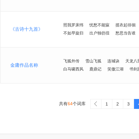
照我罗床纬
忧愁不能寐
揽衣起徘徊
《古诗十九首》
不如早旋归
出户独彷徨
愁思当告谁
飞狐外传
雪山飞狐
连城诀
天龙八
金庸作品名称
白马啸西风
鹿鼎记
笑傲江湖
书剑
共有
64
个词库
>
1
2
3