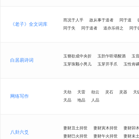
而况于人乎
故从事于道者
同于道
《老子》全文词库
同于失
同于道者
道亦乐得之
同于
玉簪欲成中央折
玉韵乍听堪醒酒
玉
白居易诗词
玉芽珠颗小男儿
玉芽开手爪
玉性肯
天劫
天雷
劫云
灵石
灵器
天
网络写作
天品
地品
人品
妻财丑土持世
妻财寅木持世
妻财卯
八卦六爻
妻财巳火持世
妻财午火持世
妻财未