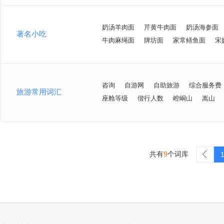
奶汤羊肉面
芹黄牛肉面
奶汤海参面
著名小吃
牛肉麻绳面
牌坊面
家常鳝鱼面
宋
咨询
自游网
自助旅游
综合服务费
旅游常用词汇
座舱等级
偕行人数
崆峒山
嵩山
共有
9
个词库
>