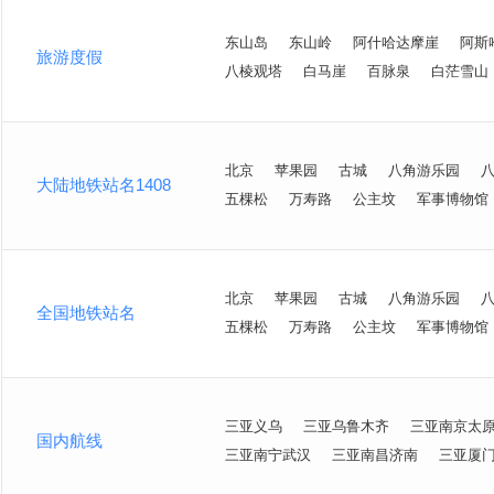
东山岛
东山岭
阿什哈达摩崖
阿斯
旅游度假
八棱观塔
白马崖
百脉泉
白茫雪山
北京
苹果园
古城
八角游乐园
大陆地铁站名1408
五棵松
万寿路
公主坟
军事博物馆
北京
苹果园
古城
八角游乐园
全国地铁站名
五棵松
万寿路
公主坟
军事博物馆
三亚义乌
三亚乌鲁木齐
三亚南京太
国内航线
三亚南宁武汉
三亚南昌济南
三亚厦