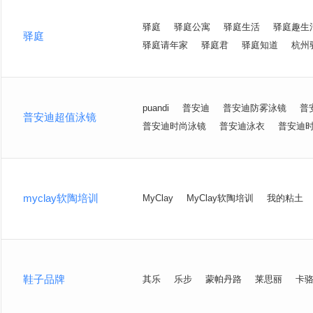
驿庭
驿庭公寓
驿庭生活
驿庭趣生
驿庭
驿庭请年家
驿庭君
驿庭知道
杭州
puandi
普安迪
普安迪防雾泳镜
普
普安迪超值泳镜
普安迪时尚泳镜
普安迪泳衣
普安迪
myclay软陶培训
MyClay
MyClay软陶培训
我的粘土
鞋子品牌
其乐
乐步
蒙帕丹路
莱思丽
卡