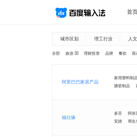
首
城市区划
理工行业
人
全部
旅游
理财投资
品牌
餐饮
医
家用塑料制
阿里巴巴家居产品
搪瓷制品
多芬
阿依
福仕缘
安踏
周生