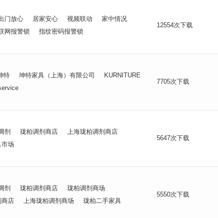
出门放心
居家安心
视频联动
家中情况
12554次下载
联网报警锁
指纹密码报警锁
坤特
坤特家具（上海）有限公司
KURNITURE
7705次下载
service
调剂
珑柏调剂商店
上海珑柏调剂商店
5647次下载
具市场
调剂
珑柏调剂商店
珑柏调剂商场
5550次下载
剂商店
上海珑柏调剂商场
珑柏二手家具