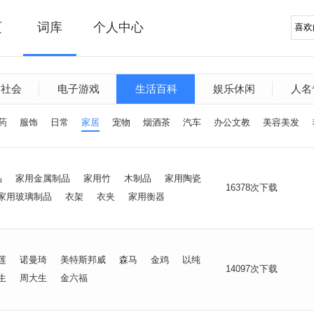
页
词库
个人中心
文社会
电子游戏
生活百科
娱乐休闲
人名
药
服饰
日常
家居
宠物
烟酒茶
汽车
办公文教
美容美发
品
家用金属制品
家用竹
木制品
家用陶瓷
16378次下载
家用玻璃制品
衣架
衣夹
家用衡器
莲
诺曼琦
美特斯邦威
森马
金鸡
以纯
14097次下载
生
周大生
金六福