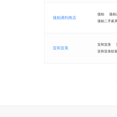
珑柏
珑柏
珑柏调剂商店
珑柏二手家
宜和宜美
宜和宜美
宜和宜美软
<
>