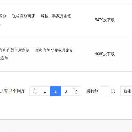
调剂
珑柏调剂商店
珑柏二手家具市场
5479次下载
具
宜和宜美全屋定制
宜和宜美全屋家具定制
4608次下载
装定制
共有
18
个词库
跳转到
页
1
2
3
确定