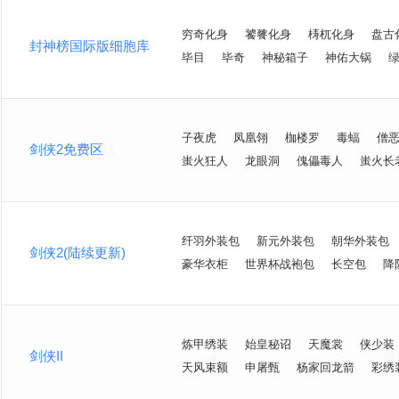
穷奇化身
饕餮化身
梼杌化身
盘古
封神榜国际版细胞库
毕目
毕奇
神秘箱子
神佑大锅
子夜虎
凤凰翎
枷楼罗
毒蝠
僧
剑侠2免费区
蚩火狂人
龙眼洞
傀儡毒人
蚩火长
纤羽外装包
新元外装包
朝华外装包
剑侠2(陆续更新)
豪华衣柜
世界杯战袍包
长空包
降
炼甲绣装
始皇秘诏
天魔裳
侠少装
剑侠II
天风束额
申屠甄
杨家回龙箭
彩绣