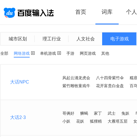
首页
词库
个人
城市区划
理工行业
人文社会
电子游戏
全部
网络游戏
单机游戏
手游
网页游戏
其他
风起云涌龙虎会
八十四骨紫竹伞
糯
大话NPC
紫竹雕牧童戏牛
花开富贵白金盘
百
哥俩好
狮蝎
家丁
武士
兔妖
大话2·3
小妖
花妖
狐狸精
大雁塔五层