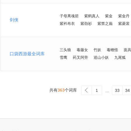
子母离魂箭
紫鹤真人
紫金
紫金丹
剑侠
紫衿布衣
紫劲衫
紫禁之巅
紫菱裳
三头狼
毒藤女
竹妖
毒蟾怪
面
口袋西游最全词库
雪鹰
药叉阿旁
巡山小妖
九尾狐
共有
363
个词库
>
1
33
34
...