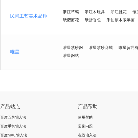
浙江草编
浙江木玩具
浙江挑花
镇
民间工艺美术品种
纸塑窗花
纸折香包
朱仙镇木版年画
唯星紫砂网
唯星紫砂商城
唯星贸易
唯星
唯星网站
产品站点
产品帮助
百度五笔输入法
使用帮助
百度手机输入法
常见问题
百度MAC输入法
在线输入法