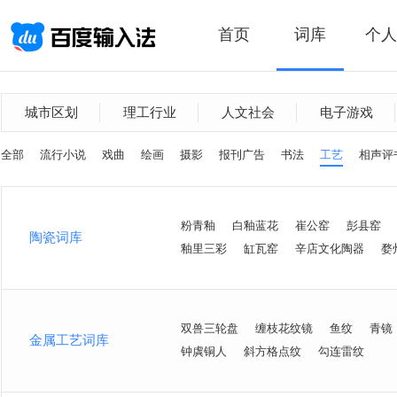
首页
词库
个人
城市区划
理工行业
人文社会
电子游戏
全部
流行小说
戏曲
绘画
摄影
报刊广告
书法
工艺
相声评
粉青釉
白釉蓝花
崔公窑
彭县窑
陶瓷词库
釉里三彩
缸瓦窑
辛店文化陶器
婺
双兽三轮盘
缠枝花纹镜
鱼纹
青镜
金属工艺词库
钟虡铜人
斜方格点纹
勾连雷纹