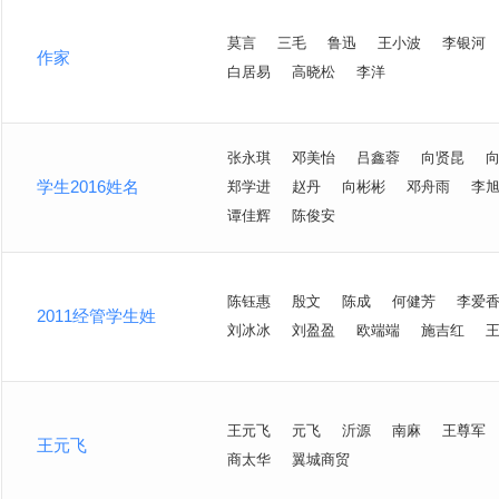
莫言
三毛
鲁迅
王小波
李银河
作家
白居易
高晓松
李洋
张永琪
邓美怡
吕鑫蓉
向贤昆
学生2016姓名
郑学进
赵丹
向彬彬
邓舟雨
李
谭佳辉
陈俊安
陈钰惠
殷文
陈成
何健芳
李爱
2011经管学生姓
刘冰冰
刘盈盈
欧端端
施吉红
王元飞
元飞
沂源
南麻
王尊军
王元飞
商太华
翼城商贸