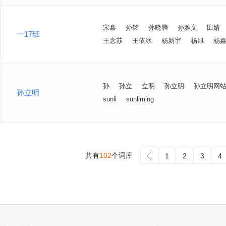
宋鑫
孙铭
孙晓腾
孙雅文
田婧
一17班
王念苏
王依冰
杨新宇
杨旭
杨
孙
孙立
立明
孙立明
孙立明网
孙立明
sunli
sunliming
共有
102
个词库
>
1
2
3
4