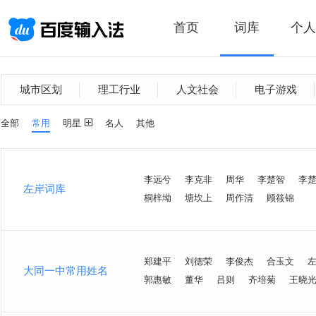
首页
词库
个人
城市区划
理工行业
人文社会
电子游戏
全部
常用
明星
名人
其他
李远兮
李克非
周华
李楚智
李
左岸词库
桐梓坳
塘坎上
周作清
顾筱锦
郑建平
刘德荣
李俊杰
合玉文
大同一中常用姓名
郭惠敏
董华
吕则
齐培菊
王晓