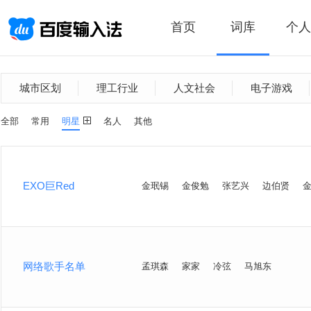
首页
词库
个人
城市区划
理工行业
人文社会
电子游戏
全部
常用
明星
名人
其他
EXO巨Red
金珉锡
金俊勉
张艺兴
边伯贤
网络歌手名单
孟琪森
家家
冷弦
马旭东