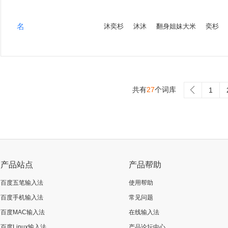
名
沐奕杉
沐沐
翻身姐妹大米
奕杉
共有
27
个词库
>
1
产品站点
产品帮助
百度五笔输入法
使用帮助
百度手机输入法
常见问题
百度MAC输入法
在线输入法
百度Linux输入法
产品论坛中心