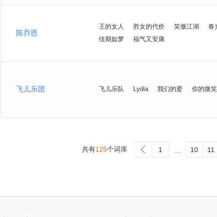
王的女人
胜女的代价
笑傲江湖
春
陈乔恩
佳期如梦
福气又安康
飞儿乐团
飞儿乐队
Lydia
我们的爱
你的微笑
共有
125
个词库
>
1
10
11
...