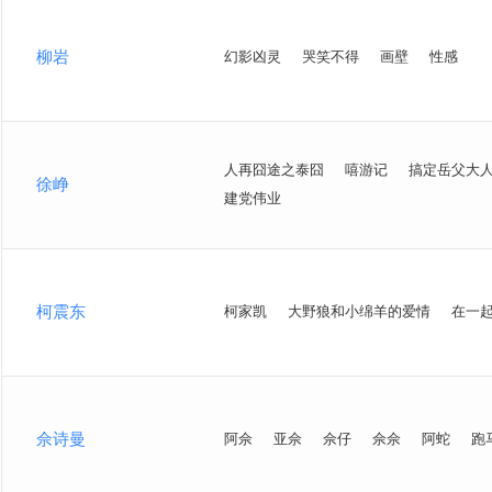
柳岩
幻影凶灵
哭笑不得
画壁
性感
人再囧途之泰囧
嘻游记
搞定岳父大
徐峥
建党伟业
柯震东
柯家凯
大野狼和小绵羊的爱情
在一
佘诗曼
阿佘
亚佘
佘仔
佘佘
阿蛇
跑