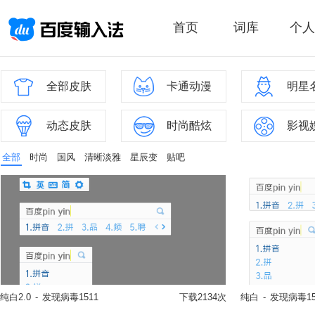
首页
词库
个人
全部皮肤
卡通动漫
明星
动态皮肤
时尚酷炫
影视
全部
时尚
国风
清晰淡雅
星辰变
贴吧
纯白2.0
-
发现病毒1511
下载2134次
纯白
-
发现病毒15
立即换肤