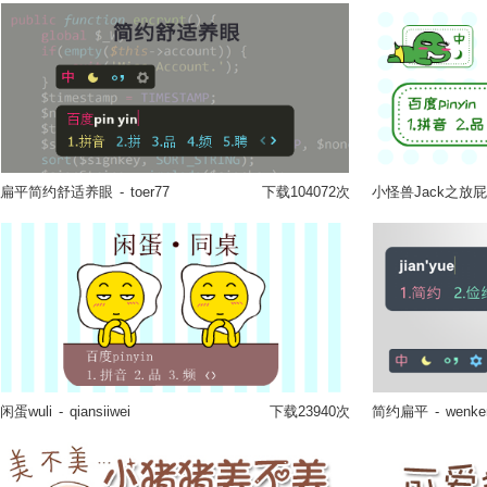
扁平简约舒适养眼
-
toer77
下载104072次
小怪兽Jack之放屁
立即换肤
闲蛋wuli
-
qiansiiwei
下载23940次
简约扁平
-
wenke
立即换肤