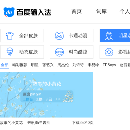
首页
词库
个人
全部皮肤
卡通动漫
明星
动态皮肤
时尚酷炫
影视
全部
精彩推荐
明星
张艺兴
周杰伦
刘诗诗
李易峰
TFBoys
赵丽
故事的小黄花
-
来瓶85年酱油
下载25040次
立即换肤