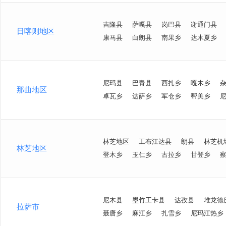
吉隆县
萨嘎县
岗巴县
谢通门县
日喀则地区
康马县
白朗县
南果乡
达木夏乡
尼玛县
巴青县
西扎乡
嘎木乡
那曲地区
卓瓦乡
达萨乡
军仓乡
帮美乡
林芝地区
工布江达县
朗县
林芝机
林芝地区
登木乡
玉仁乡
古拉乡
甘登乡
尼木县
墨竹工卡县
达孜县
堆龙德
拉萨市
聂唐乡
麻江乡
扎雪乡
尼玛江热乡