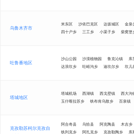
米东区
沙依巴克区
达坂城区
金泉
乌鲁木齐市
四十户乡
三工乡
小渠子乡
柴窝堡
沙山公园
沙漠植物园
鲁克沁镇
库
吐鲁番地区
达浪坎乡
吐峪沟乡
迪坎尔乡
坎儿
塔城机场
西湖镇
西戈壁镇
西大沟
塔城地区
玉什喀拉苏乡
铁布肯乌散乡
百泉镇
阿合奇县
乌恰县
阿克陶县
木吉乡
克孜勒苏柯尔克孜自
铁列克乡
阿扎克乡
克孜勒陶乡
库