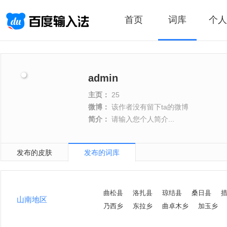
首页
词库
个人
admin
主页：
25
微博：
该作者没有留下ta的微博
简介：
请输入您个人简介...
发布的皮肤
发布的词库
曲松县
洛扎县
琼结县
桑日县
山南地区
乃西乡
东拉乡
曲卓木乡
加玉乡