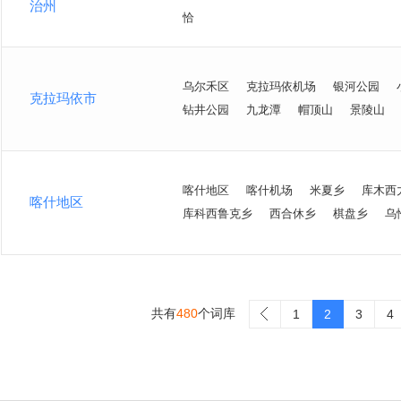
治州
恰
乌尔禾区
克拉玛依机场
银河公园
克拉玛依市
钻井公园
九龙潭
帽顶山
景陵山
喀什地区
喀什机场
米夏乡
库木西
喀什地区
库科西鲁克乡
西合休乡
棋盘乡
乌
共有
480
个词库
>
1
2
3
4