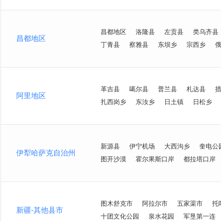
昌都地区
洛隆县
左贡县
类乌齐县
昌都地区
丁青县
察雅县
东坝乡
宗西乡
革吉县
噶尔县
普兰县
札达县
阿里地区
扎西岗乡
东汝乡
日土镇
日松乡
新源县
伊宁机场
大西沟乡
奎电公
伊犁哈萨克自治州
图开沙漠
霍尔果斯口岸
都拉塔口岸
图木舒克市
阿拉尔市
五家渠市
托
新疆-其他县市
十团文化公园
泉水花园
军垦第一连