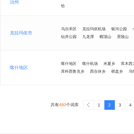
治州
恰
乌尔禾区
克拉玛依机场
银河公园
克拉玛依市
钻井公园
九龙潭
帽顶山
景陵山
喀什地区
喀什机场
米夏乡
库木西
喀什地区
库科西鲁克乡
西合休乡
棋盘乡
乌
共有
480
个词库
>
1
2
3
4