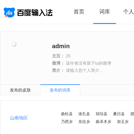
首页
词库
个人
admin
主页：
25
微博：
该作者没有留下ta的微博
简介：
请输入您个人简介...
发布的皮肤
发布的词库
曲松县
洛扎县
琼结县
桑日县
山南地区
乃西乡
东拉乡
曲卓木乡
加玉乡