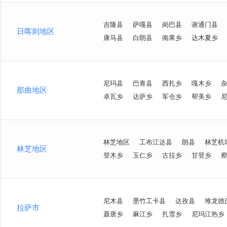
吉隆县
萨嘎县
岗巴县
谢通门县
日喀则地区
康马县
白朗县
南果乡
达木夏乡
尼玛县
巴青县
西扎乡
嘎木乡
那曲地区
卓瓦乡
达萨乡
军仓乡
帮美乡
林芝地区
工布江达县
朗县
林芝机
林芝地区
登木乡
玉仁乡
古拉乡
甘登乡
尼木县
墨竹工卡县
达孜县
堆龙德
拉萨市
聂唐乡
麻江乡
扎雪乡
尼玛江热乡