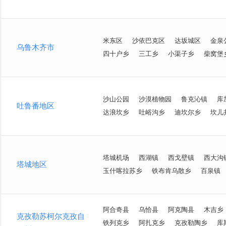
米东区
沙依巴克区
达坂城区
金泉
乌鲁木齐市
四十户乡
三工乡
小渠子乡
柴窝堡
沙山公园
沙漠植物园
鲁克沁镇
库
吐鲁番地区
达浪坎乡
吐峪沟乡
迪坎尔乡
坎儿
塔城机场
西湖镇
西戈壁镇
西大沟
塔城地区
玉什喀拉苏乡
铁布肯乌散乡
百泉镇
阿合奇县
乌恰县
阿克陶县
木吉乡
克孜勒苏柯尔克孜自
铁列克乡
阿扎克乡
克孜勒陶乡
库