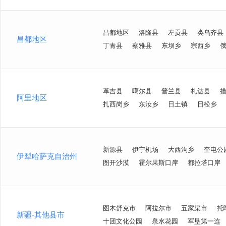
昌都地区
洛隆县
左贡县
类乌齐县
昌都地区
丁青县
察雅县
东坝乡
宗西乡
革吉县
噶尔县
普兰县
札达县
阿里地区
扎西岗乡
东汝乡
日土镇
日松乡
新源县
伊宁机场
大西沟乡
奎电公
伊犁哈萨克自治州
图开沙漠
霍尔果斯口岸
都拉塔口岸
图木舒克市
阿拉尔市
五家渠市
托
新疆-其他县市
十团文化公园
泉水花园
军垦第一连