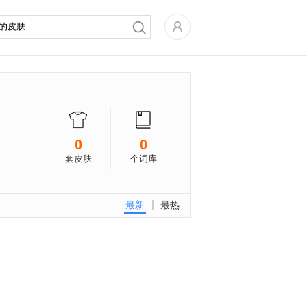
0
0
套皮肤
个词库
最新
最热