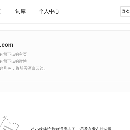
页
词库
个人中心
3.com
有留下ta的主页
有留下ta的微博
赊月色，将船买酒白云边。
该小伙伴忙着做词库去了，还没有发布过皮肤！