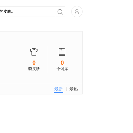
0
0
套皮肤
个词库
最新
最热