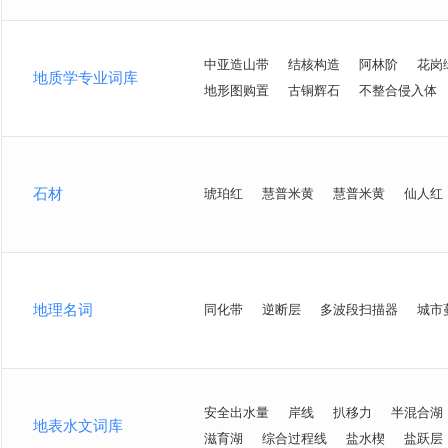
中亚造山带
结核构造
阿林阶
花岗
地质学专业词库
地形图购置
古铜辉石
不整合侵入体
石材
琥珀红
慧普米黄
慧普米黄
仙人红
地理名词
同化带
逆断层
多波段扫描器
城市
安全出水量
岸线
扒移力
半混合湖
地表水文词库
滋育湖
综合过程线
盐水楔
盐跃层