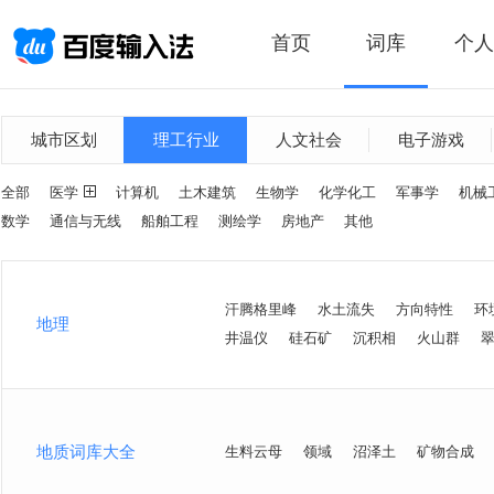
首页
词库
个人
城市区划
理工行业
人文社会
电子游戏
全部
医学
计算机
土木建筑
生物学
化学化工
军事学
机械
数学
通信与无线
船舶工程
测绘学
房地产
其他
汗腾格里峰
水土流失
方向特性
环
地理
井温仪
硅石矿
沉积相
火山群
地质词库大全
生料云母
领域
沼泽土
矿物合成