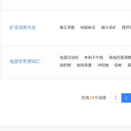
矿业词库大全
修正系数
绿硫钒石
漏斗采矿
搅拌
地震活动性
本初子午线
场地烈度调
地震学常用词汇
崩积楔
地球质量
冲积物
扭称
共有
19
个词库
>
1