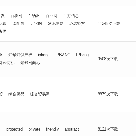
喇叭
百联网
百纳网
百业网
百万信息
比多
凑配网
订它网
发吧信息
环球经贸
11348次下载
发网
网
知帮知识产权
ipbang
IPBANG
IPbang
9508次下载
知帮商标
知帮网商标
贸
综合贸易
综合贸易网
8879次下载
c
protected
private
friendly
abstract
8121次下载