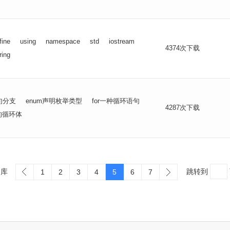
fine
using
namespace
std
iostream
4374次下载
ring
句分支
enum声明枚举类型
for一种循环语句
4287次下载
的循环体
词库
跳转到
1
2
3
4
5
6
7