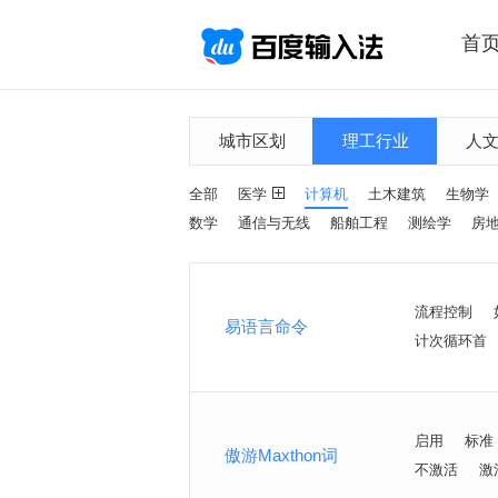
首
城市区划
理工行业
人
全部
医学
计算机
土木建筑
生物学
数学
通信与无线
船舶工程
测绘学
房
流程控制
易语言命令
计次循环首
启用
标准
傲游Maxthon词
不激活
激