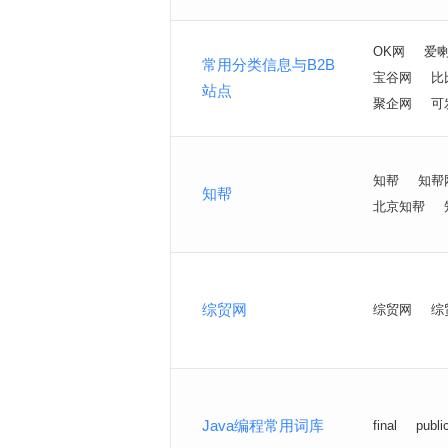
OK网
爱
常用分类信息与B2B
宝谷网
比
站点
聚企网
可
知帮
知帮
知帮
北京知帮
综贸网
综贸网
综
Java编程常用词库
final
publi