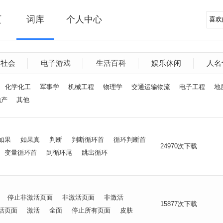
页
词库
个人中心
文社会
电子游戏
生活百科
娱乐休闲
人名
化学化工
军事学
机械工程
物理学
交通运输物流
电子工程
地
地产
其他
如果
如果真
判断
判断循环首
循环判断首
24970次下载
变量循环首
到循环尾
跳出循环
停止非激活页面
非激活页面
非激活
15877次下载
活页面
激活
全面
停止所有页面
皮肤