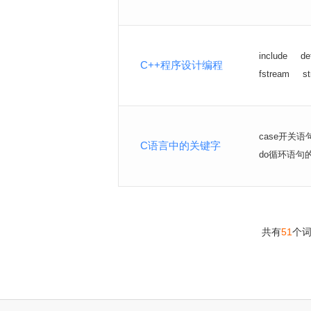
include
de
C++程序设计编程
fstream
st
case开关语
C语言中的关键字
do循环语句
共有
51
个
>