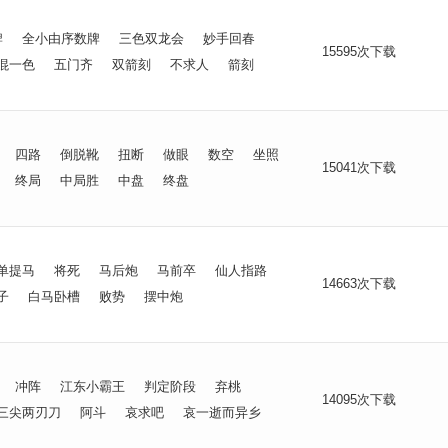
牌
全小由序数牌
三色双龙会
妙手回春
15595次下载
混一色
五门齐
双箭刻
不求人
箭刻
四路
倒脱靴
扭断
做眼
数空
坐照
15041次下载
终局
中局胜
中盘
终盘
单提马
将死
马后炮
马前卒
仙人指路
14663次下载
子
白马卧槽
败势
摆中炮
冲阵
江东小霸王
判定阶段
弃桃
14095次下载
三尖两刃刀
阿斗
哀求吧
哀一逝而异乡