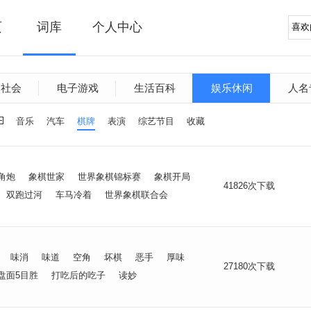
页
词库
个人中心
文社会
电子游戏
生活百科
娱乐休闲
人名
音乐
汽车
棋牌
表演
综艺节目
收藏
角炮
象棋世家
世界象棋锦标赛
象棋开局
41826次下载
双跑过河
车马冷着
世界象棋联合会
味消
味道
空角
坏棋
恶手
厚味
27180次下载
盘面5目胜
打吃后的吃子
读妙