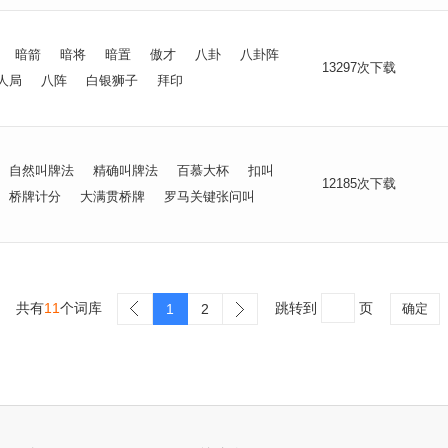
暗箭
暗将
暗置
傲才
八卦
八卦阵
13297次下载
人局
八阵
白银狮子
拜印
自然叫牌法
精确叫牌法
百慕大杯
扣叫
12185次下载
桥牌计分
大满贯桥牌
罗马关键张问叫
共有
11
个词库
跳转到
页
1
2
确定