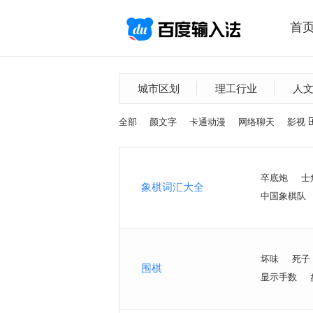
首
城市区划
理工行业
人
全部
颜文字
卡通动漫
网络聊天
影视
卒底炮
士
象棋词汇大全
中国象棋队
坏味
死子
围棋
显示手数