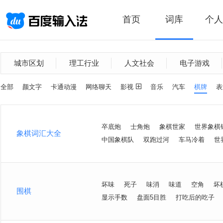
首页
词库
个人
城市区划
理工行业
人文社会
电子游戏
全部
颜文字
卡通动漫
网络聊天
影视
音乐
汽车
棋牌
表
卒底炮
士角炮
象棋世家
世界象棋
象棋词汇大全
中国象棋队
双跑过河
车马冷着
世
坏味
死子
味消
味道
空角
坏
围棋
显示手数
盘面5目胜
打吃后的吃子