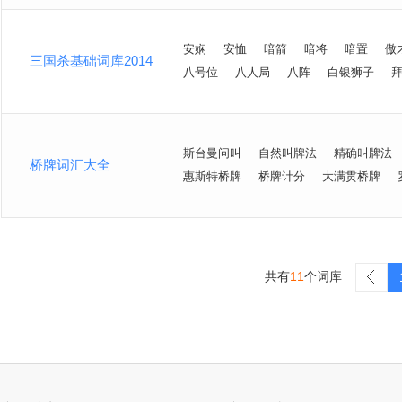
安娴
安恤
暗箭
暗将
暗置
傲
三国杀基础词库2014
八号位
八人局
八阵
白银狮子
斯台曼问叫
自然叫牌法
精确叫牌法
桥牌词汇大全
惠斯特桥牌
桥牌计分
大满贯桥牌
共有
11
个词库
>