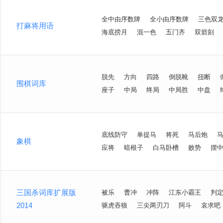
全中由序数牌
全小由序数牌
三色双
打麻将用语
海底捞月
混一色
五门齐
双箭刻
脱先
方向
四路
倒脱靴
扭断
围棋词库
座子
中局
终局
中局胜
中盘
底线防守
单提马
将死
马后炮
象棋
应将
暗根子
白马卧槽
败势
摆
三国杀词库扩展版
被乐
曹冲
冲阵
江东小霸王
判
2014
驱虎吞狼
三尖两刃刀
阿斗
哀求吧