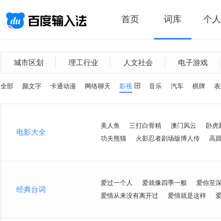
首页
词库
个人
城市区划
理工行业
人文社会
电子游戏
全部
颜文字
卡通动漫
网络聊天
影视
音乐
汽车
棋牌
表
美人鱼
三打白骨精
澳门风云
卧虎
电影大全
功夫熊猫
火影忍者剧场版博人传
高
爱过一个人
爱就像四季一般
爱你至
经典台词
爱情从来没有离开过
爱情就是这样