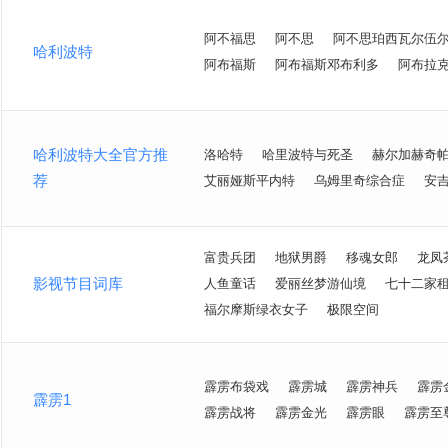
阿不福思
阿不思
阿不思珀西瓦尔伍
哈利波特
阿布福斯
阿布福斯邓布利多
阿布拉
哈利波特大全官方推
洛哈特
哈里波特与死圣
赫尔加赫奇
荐
艾丽娅斯平内特
乌姆里奇综合症
安
富贵兵团
地狱男爵
移魂女郎
龙凤
影视节目词库
人鱼童话
爱丽丝梦游仙境
七十二家
福尔摩斯绿衣女子
极限空间
霹雳布袋戏
霹雳城
霹雳神兵
霹雳
霹雳1
霹雳战将
霹雳金光
霹雳眼
霹雳至