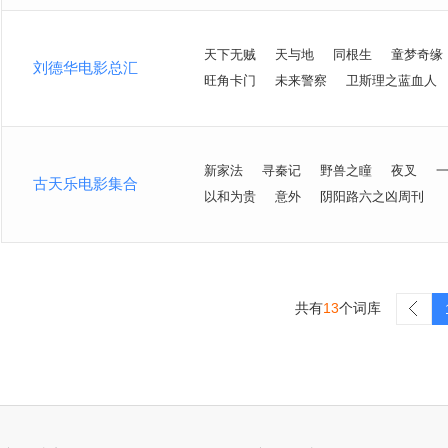
天下无贼
天与地
同根生
童梦奇缘
刘德华电影总汇
旺角卡门
未来警察
卫斯理之蓝血人
新家法
寻秦记
野兽之瞳
夜叉
古天乐电影集合
以和为贵
意外
阴阳路六之凶周刊
共有
13
个词库
>