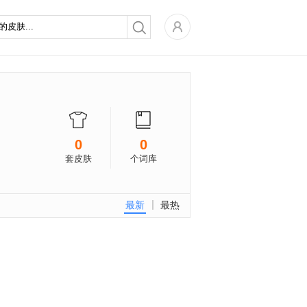
0
0
套皮肤
个词库
最新
最热