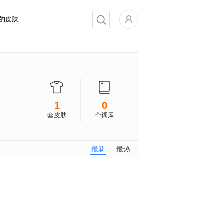
1
0
套皮肤
个词库
最新
最热