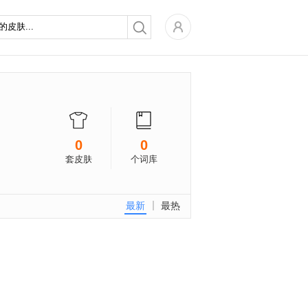
0
0
套皮肤
个词库
最新
最热