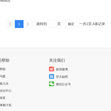
6644次
立即换肤
跳转到
页
一共1页,4条记录
1
确定
品帮助
关注我们
帮助
新浪微博
问题
官方贴吧
输入法
微信公众号
论坛中心
政策
体验计划