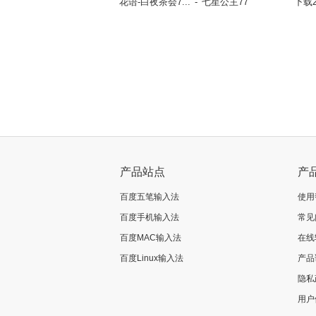
花语-白夜茶会7...
-
七星公主77
下载2
立即换肤
>
立即换肤
产品站点
产
百度五笔输入法
使用
百度手机输入法
常见
百度MAC输入法
在线
百度Linux输入法
产品
隐私
用户