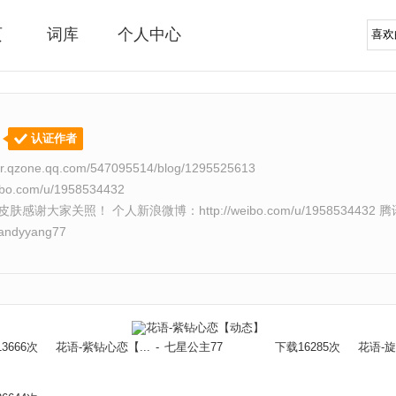
页
词库
个人中心
7
认证作者
ser.qzone.qq.com/547095514/blog/1295525613
eibo.com/u/1958534432
感谢大家关照！ 个人新浪微博：http://weibo.com/u/1958534432
/yandyyang77
3666次
花语-紫钻心恋【...
-
七星公主77
下载16285次
花语-旋