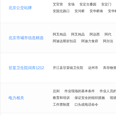
艾官营
安场
安定古桑园
安定门
北京公交站牌
安固北路口
安河桥
安华桥南
安华
阿叉炖品
阿叉炖品
阿达西
阿代
北京市城市信息精选
阿迪达斯折扣店
阿迪力食府
阿尔法
甘棠卫生院词库1212
开江县甘棠镇卫生院
达州市
库存物
总则
作业现场的基本条件
作业人员
电力相关
教育和培训
保证安全的组织措施
现
工作票制度
口头或电话命令