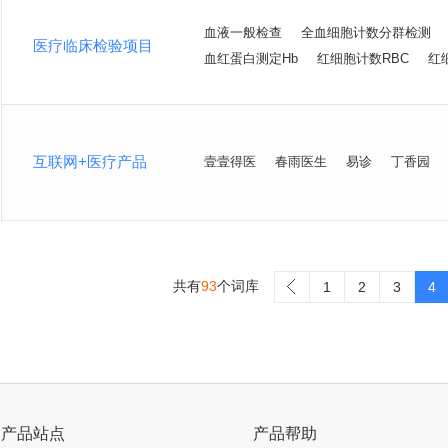
血液一般检查
全血细胞计数分群检测
医疗临床检验项目
血红蛋白测定Hb
红细胞计数RBC
红
互联网+医疗产品
壹壹得医
春雨医生
易诊
丁香园
共有
93
个词库
>
1
2
3
4
产品站点
产品帮助