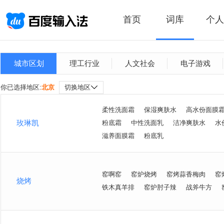
首页
词库
个人
城市区划
理工行业
人文社会
电子游戏
你已选择地区:
北京
切换地区
柔性洗面霜
保湿爽肤水
高水份面膜
玫琳凯
粉底霜
中性洗面乳
洁净爽肤水
水
滋养面膜霜
粉底乳
窑啊窑
窑炉烧烤
窑烤蒜香梅肉
窑
烧烤
铁木真羊排
窑炉肘子辣
战斧牛方