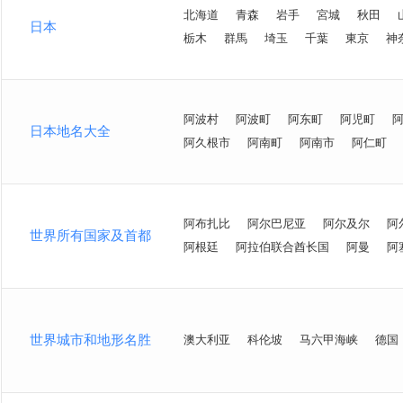
北海道
青森
岩手
宮城
秋田
日本
栃木
群馬
埼玉
千葉
東京
神
阿波村
阿波町
阿东町
阿児町
日本地名大全
阿久根市
阿南町
阿南市
阿仁町
阿布扎比
阿尔巴尼亚
阿尔及尔
阿
世界所有国家及首都
阿根廷
阿拉伯联合酋长国
阿曼
阿
世界城市和地形名胜
澳大利亚
科伦坡
马六甲海峡
德国