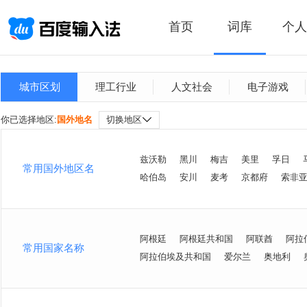
首页
词库
个人
城市区划
理工行业
人文社会
电子游戏
你已选择地区:
国外地名
切换地区
兹沃勒
黑川
梅吉
美里
孚日
常用国外地区名
哈伯岛
安川
麦考
京都府
索非
阿根廷
阿根廷共和国
阿联酋
阿拉
常用国家名称
阿拉伯埃及共和国
爱尔兰
奥地利