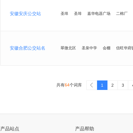
安徽安庆公交站
圣埠
圣埠
嘉华电器广场
二棉厂
安徽合肥公交站名
翠微北区
圣泉中学
会棚
信旺华府
共有
64
个词库
>
1
2
3
产品站点
产品帮助