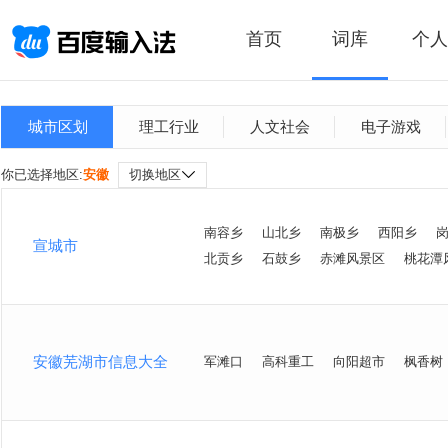
首页
词库
个人
城市区划
理工行业
人文社会
电子游戏
你已选择地区:
安徽
切换地区
南容乡
山北乡
南极乡
西阳乡
宣城市
北贡乡
石鼓乡
赤滩风景区
桃花潭
安徽芜湖市信息大全
军滩口
高科重工
向阳超市
枫香树