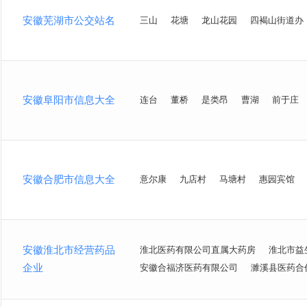
安徽芜湖市公交站名
三山
花塘
龙山花园
四褐山街道办
安徽阜阳市信息大全
连台
董桥
是类昂
曹湖
前于庄
安徽合肥市信息大全
意尔康
九店村
马塘村
惠园宾馆
安徽淮北市经营药品
淮北医药有限公司直属大药房
淮北市益
企业
安徽合福济医药有限公司
濉溪县医药合