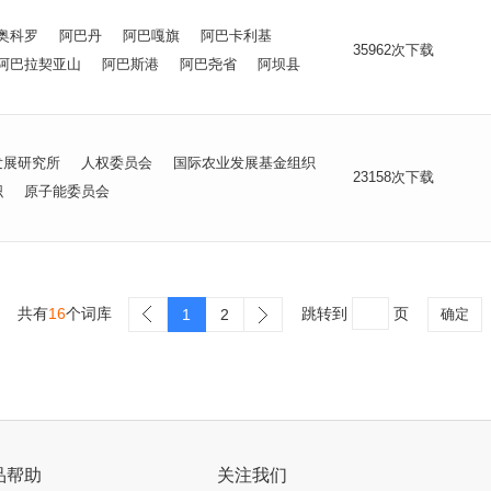
奥科罗
阿巴丹
阿巴嘎旗
阿巴卡利基
35962次下载
阿巴拉契亚山
阿巴斯港
阿巴尧省
阿坝县
发展研究所
人权委员会
国际农业发展基金组织
23158次下载
织
原子能委员会
共有
16
个词库
跳转到
页
1
2
确定
品帮助
关注我们