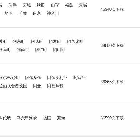
森
岩手
宮城
秋田
山形
福島
茨城
46940次下载
埼玉
千葉
東京
神奈川
波町
阿东町
阿児町
阿寒町
阿久比町
39800次下载
阿南町
阿南市
阿仁町
阿山町
阿尔巴尼亚
阿尔及尔
阿尔及利亚
阿富汗
36865次下载
拉伯联合酋长国
阿曼
阿塞拜疆
科伦坡
马六甲海峡
德国
死海
36590次下载