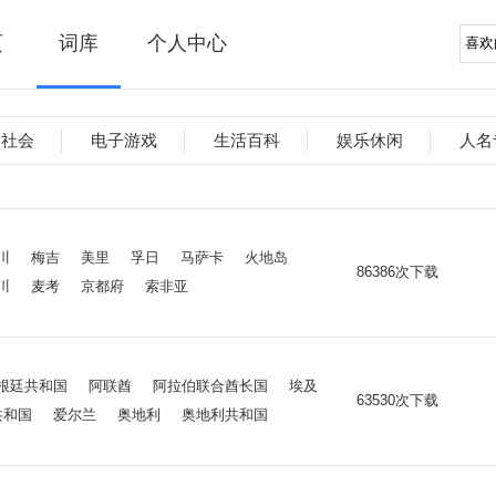
页
词库
个人中心
文社会
电子游戏
生活百科
娱乐休闲
人名
川
梅吉
美里
孚日
马萨卡
火地岛
86386次下载
川
麦考
京都府
索非亚
根廷共和国
阿联酋
阿拉伯联合酋长国
埃及
63530次下载
共和国
爱尔兰
奥地利
奥地利共和国