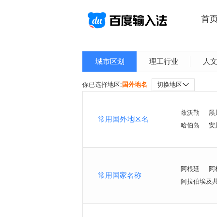
首
城市区划
理工行业
人
你已选择地区:
国外地名
切换地区
兹沃勒
黑
常用国外地区名
哈伯岛
安
阿根廷
阿
常用国家名称
阿拉伯埃及