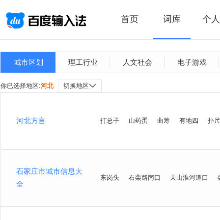
首页
词库
个人
城市区划
理工行业
人文社会
电子游戏
你已选择地区:
河北
切换地区
河北方言
打总子
山药蛋
曲筹
有地四
扑
石家庄市城市信息大
东岗头
石栾路南口
天山淮河道口
全