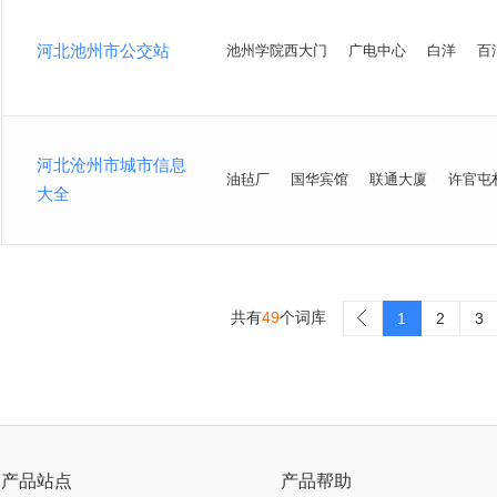
河北池州市公交站
池州学院西大门
广电中心
白洋
百
河北沧州市城市信息
油毡厂
国华宾馆
联通大厦
许官屯
大全
共有
49
个词库
>
1
2
3
产品站点
产品帮助