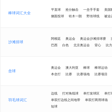
平直球
抢分触击
一垒手手套
美国
棒球词汇大全
侧面投球
铃木一朗
野传球线
被迫
阿根廷
奥运会
奥运会沙滩排球赛
沙滩排球
巴西
白色
北京奥运会
背心
比
奥运会
澳大利亚
棒球
棒球运动
垒球
本垒打
比赛
比赛场地
比赛项目
边线
打对角线球
单打发球区
单打
羽毛球词汇
单双打边线之间地带
单双打两用球场
短球