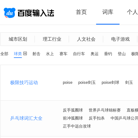
首页
词库
个人
城市区划
理工行业
人文社会
电子游戏
全部
球类
射击
水上
赛车
自行车
奥运
垂钓
登山
极
极限技巧运动
poise
poise剑玉
poise剑球
剑玉
反手弧圈球
世界乒乓球锦标赛
直板
乒乓球词汇大全
前冲弧圈球
反手扣杀
中国乒乓球公
正手中远台攻球