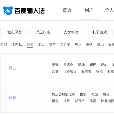
首页
词库
个人
城市区划
理工行业
人文社会
电子游戏
全部
球类
射击
水上
赛车
自行车
奥运
垂钓
登山
极
安装
奥运会
靶场
靶环
靶心
射击
比赛
比赛项目
标志带
标准
标
奥运会射箭比赛
拔箭
靶面
白色
射箭
报分
报环
背弓带
比赛
比赛项