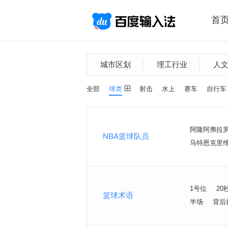
首
城市区划
理工行业
人
全部
球类
射击
水上
赛车
自行车
阿隆阿弗拉
NBA篮球队员
马特恩克里
1号位
20
篮球术语
半场
背后