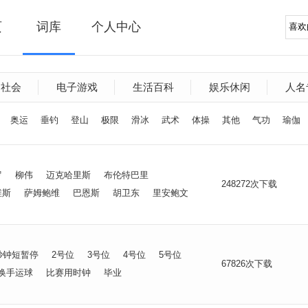
页
词库
个人中心
文社会
电子游戏
生活百科
娱乐休闲
人名
奥运
垂钓
登山
极限
滑冰
武术
体操
其他
气功
瑜伽
罗
柳伟
迈克哈里斯
布伦特巴里
248272次下载
维斯
萨姆鲍维
巴恩斯
胡卫东
里安鲍文
秒钟短暂停
2号位
3号位
4号位
5号位
67826次下载
换手运球
比赛用时钟
毕业