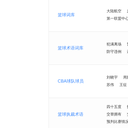
大陆航空
篮球词库
第一联盟中
犯满离场
篮球术语词库
防守违例
刘晓宇
周
CBA球队球员
苏伟
王征
四十五度
篮球执裁术语
交替拥有
预判比赛情