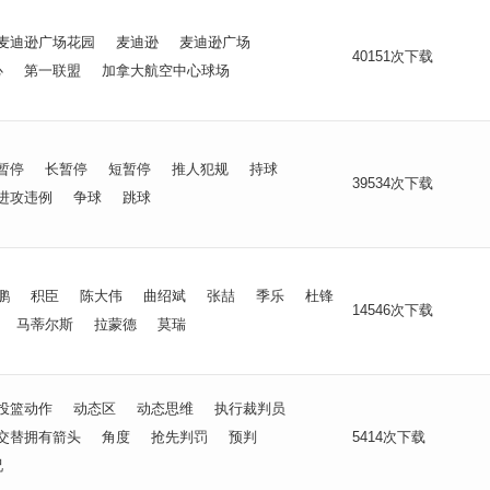
麦迪逊广场花园
麦迪逊
麦迪逊广场
40151次下载
心
第一联盟
加拿大航空中心球场
暂停
长暂停
短暂停
推人犯规
持球
39534次下载
进攻违例
争球
跳球
鹏
积臣
陈大伟
曲绍斌
张喆
季乐
杜锋
14546次下载
马蒂尔斯
拉蒙德
莫瑞
投篮动作
动态区
动态思维
执行裁判员
交替拥有箭头
角度
抢先判罚
预判
5414次下载
况