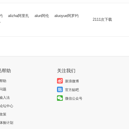
劳约
alizha阿里扎
alun阿伦
aluoyue阿罗约
2111次下载
雷
品帮助
关注我们
帮助
新浪微博
问题
官方贴吧
输入法
微信公众号
论坛中心
政策
体验计划