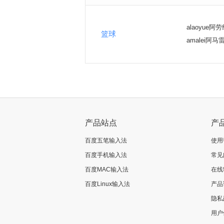
alaoyue阿
篮球
amalei阿马
产品站点
产
百度五笔输入法
使用
百度手机输入法
常见
百度MAC输入法
在线
百度Linux输入法
产品
隐私
用户