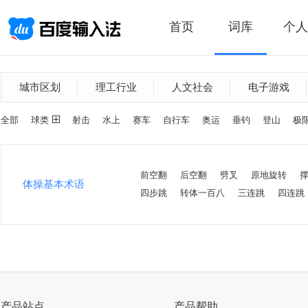
首页
词库
个人
城市区划
理工行业
人文社会
电子游戏
全部
球类
射击
水上
赛车
自行车
奥运
垂钓
登山
极
前空翻
后空翻
劈叉
原地旋转
体操基本术语
四步跳
转体一百八
三连跳
四连跳
产品站点
产品帮助