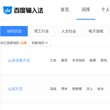
首页
词库
个人
城市区划
理工行业
人文社会
电子游戏
你已选择地区:
山东
切换地区
山东济南方言
亡命
腻歪
木木哒哒
硌磨
瞎包
山东方言
高低
秀米
咬憋嘴
洪上
哈水