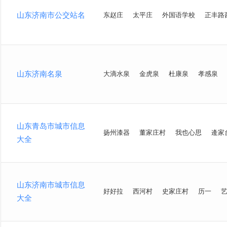
山东济南市公交站名
东赵庄
太平庄
外国语学校
正丰路
山东济南名泉
大滴水泉
金虎泉
杜康泉
孝感泉
山东青岛市城市信息
扬州漆器
董家庄村
我也心思
逄家
大全
山东济南市城市信息
好好拉
西河村
史家庄村
历一
大全