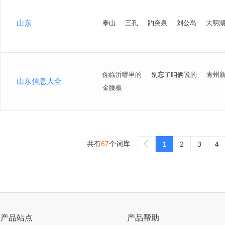
山东
泰山
三孔
趵突泉
刘公岛
大明
你临沂哪里的
别忘了咱俩说的
青州
山东信息大全
金腰板
共有
67
个词库
>
1
2
3
4
产品站点
产品帮助