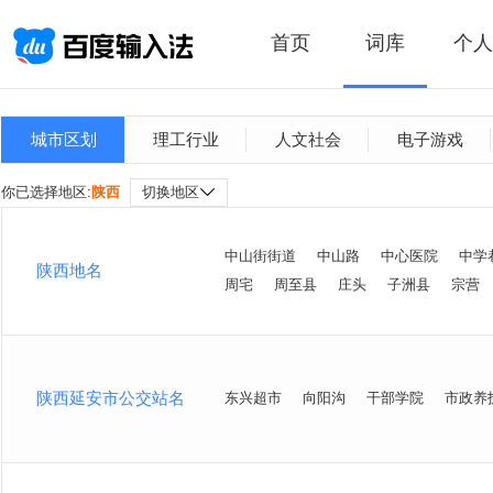
首页
词库
个人
城市区划
理工行业
人文社会
电子游戏
你已选择地区:
陕西
切换地区
中山街街道
中山路
中心医院
中学
陕西地名
周宅
周至县
庄头
子洲县
宗营
陕西延安市公交站名
东兴超市
向阳沟
干部学院
市政养