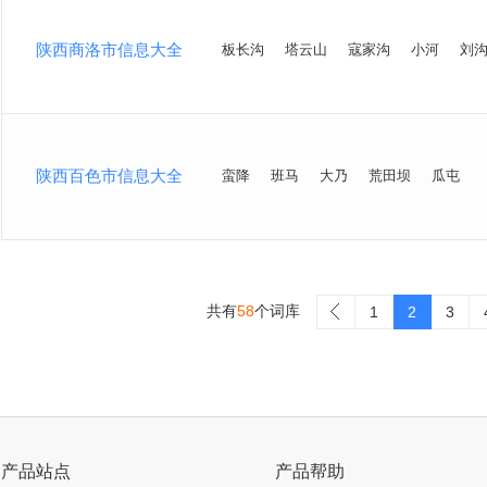
陕西商洛市信息大全
板长沟
塔云山
寇家沟
小河
刘
陕西百色市信息大全
蛮降
班马
大乃
荒田坝
瓜屯
共有
58
个词库
>
1
2
3
产品站点
产品帮助