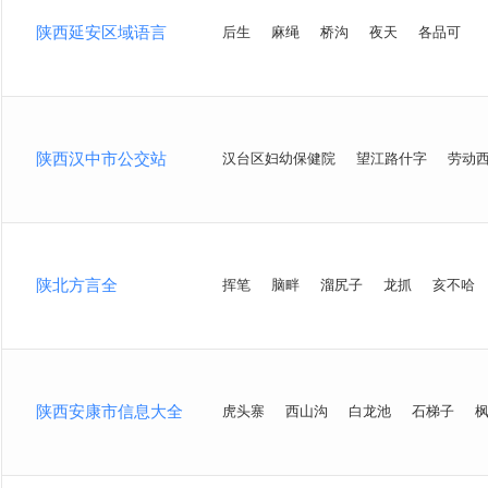
陕西延安区域语言
后生
麻绳
桥沟
夜天
各品可
陕西汉中市公交站
汉台区妇幼保健院
望江路什字
劳动
陕北方言全
挥笔
脑畔
溜尻子
龙抓
亥不哈
陕西安康市信息大全
虎头寨
西山沟
白龙池
石梯子