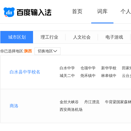
首页
词库
个人
城市区划
理工行业
人文社会
电子游戏
你已选择地区:
陕西
切换地区
白水中学
仓颉中学
新华学校
田家
白水县中学校名
城关二中
尧禾镇中
林皋镇中
云台
金丝大峡谷
丹江漂流
牛背梁国家森
商洛
西安商洛机场